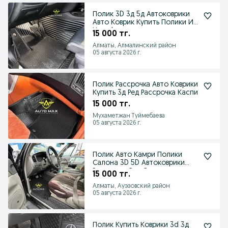
Полик 3D 3д 5д Автоковрики
Авто Коврик Купить Полики Из
Цеха !
15 000 тг.
Алматы, Алмалинский район
05 августа 2026 г.
Полик Рассрочка Авто Коврики
Купить 3д Ред Рассрочка Каспи
15 000 тг.
Мухаметжан Туймебаева
05 августа 2026 г.
Полик Авто Камри Полики
Салона 3D 5D Автоковрики
Рассрочка Ред Скидка
15 000 тг.
Алматы, Ауэзовский район
05 августа 2026 г.
Полик Купить Коврики 3d 3д