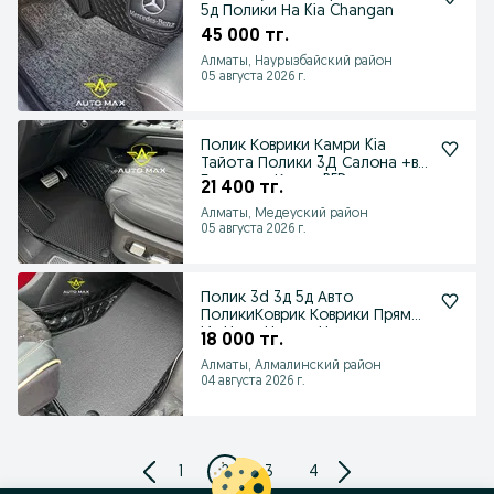
5д Полики На Kia Changan
45 000 тг.
Алматы, Наурызбайский район
05 августа 2026 г.
Полик Коврики Камри Kia
Тайота Полики 3Д Салона +в
Багажник Каспи RED
21 400 тг.
Алматы, Медеуский район
05 августа 2026 г.
Полик 3d 3д 5д Авто
ПоликиКоврик Коврики Прямо
Из Цеха Низкая Цена
18 000 тг.
Алматы, Алмалинский район
04 августа 2026 г.
1
2
3
4